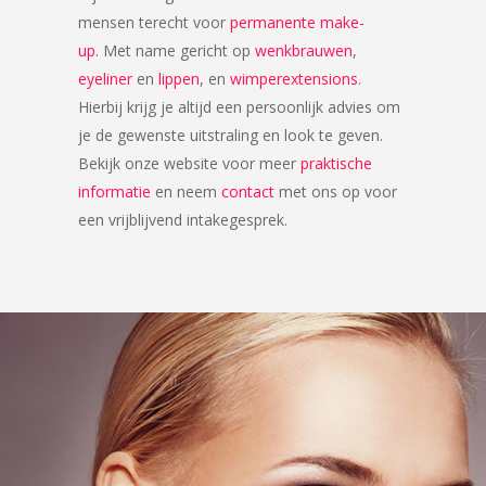
mensen terecht voor
permanente make-
up.
Met name gericht op
wenkbrauwen
,
eyeliner
en
lippen
, en
wimperextensions
.
Hierbij krijg je altijd een persoonlijk advies om
je de gewenste uitstraling en look te geven.
Bekijk onze website voor meer
praktische
informatie
en neem
contact
met ons op voor
een vrijblijvend intakegesprek.