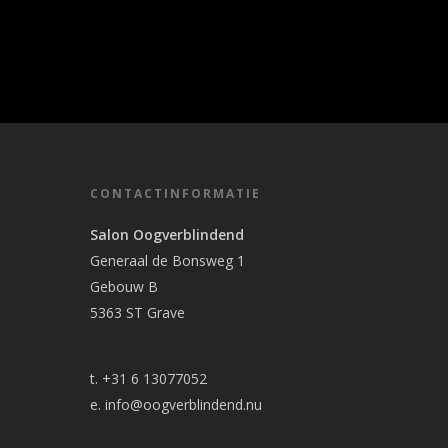
CONTACTINFORMATIE
Salon Oogverblindend
Generaal de Bonsweg 1
Gebouw B
5363 ST Grave
t. +31 6 13077052
e.
info@oogverblindend.nu