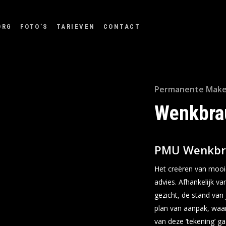
ORG
FOTO’S
TARIEVEN
CONTACT
Permanente Make
Wenkbr
PMU Wenkb
Het creëren van moo
advies. Afhankelijk va
gezicht, de stand va
plan van aanpak, waar
van deze ‘tekening’ ga